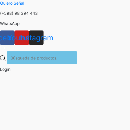
Quiero Señal
(+598) 98 394 443
WhatsApp
cebook
Youtube
Instagram
Búsqueda
de
productos
Login