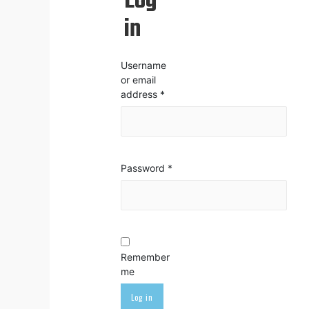
Log
in
Username
or email
address
*
Password
*
Remember
me
Log in