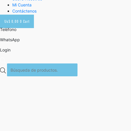
Mi Cuenta
Contáctenos
Us$
0,00
0
Cart
Teléfono
WhatsApp
Login
Búsqueda
de
productos