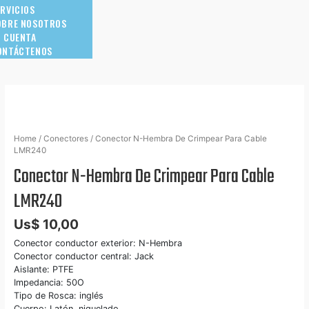
ERVICIOS
OBRE NOSOTROS
I CUENTA
ONTÁCTENOS
Home
/
Conectores
/ Conector N-Hembra De Crimpear Para Cable
LMR240
Conector N-Hembra De Crimpear Para Cable
LMR240
Us$
10,00
Conector conductor exterior: N-Hembra
Conector conductor central: Jack
Aislante: PTFE
Impedancia: 50O
Tipo de Rosca: inglés
Cuerpo: Latón, niquelado