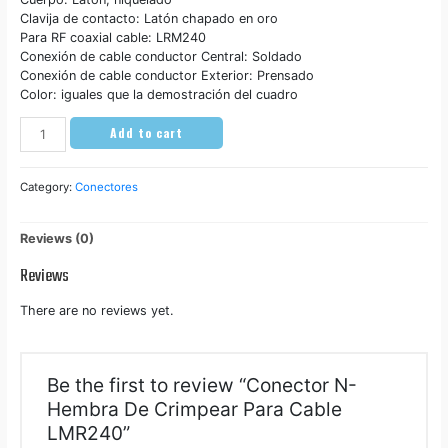
Clavija de contacto: Latón chapado en oro
Para RF coaxial cable: LRM240
Conexión de cable conductor Central: Soldado
Conexión de cable conductor Exterior: Prensado
Color: iguales que la demostración del cuadro
Conector
Add to cart
N-
Hembra
De
Category:
Conectores
Crimpear
Para
Reviews (0)
Cable
LMR240
Reviews
quantity
There are no reviews yet.
Be the first to review “Conector N-
Hembra De Crimpear Para Cable
LMR240”