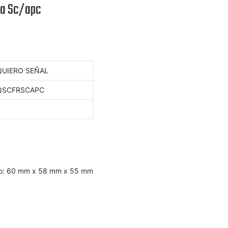
ca Sc/apc
QUIERO SEÑAL
QSCFRSCAPC
1
o
: 60 mm x 58 mm x 55 mm