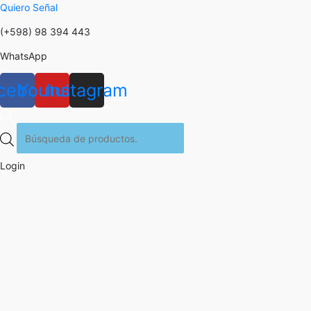
Quiero Señal
(+598) 98 394 443
WhatsApp
cebook
Youtube
Instagram
Búsqueda
de
productos
Login