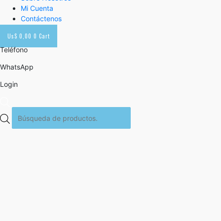
Mi Cuenta
Contáctenos
Us$
0,00
0
Cart
Teléfono
WhatsApp
Login
Búsqueda
de
productos