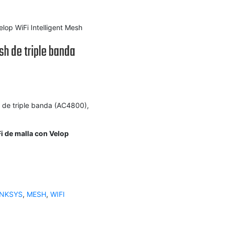
elop WiFi Intelligent Mesh
sh de triple banda
h de triple banda (AC4800),
i de malla con Velop
INKSYS
,
MESH
,
WIFI