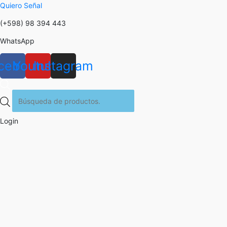
Quiero Señal
(+598) 98 394 443
WhatsApp
cebook
Youtube
Instagram
Búsqueda
de
productos
Login