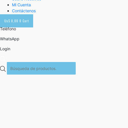
Mi Cuenta
Contáctenos
Us$
0,00
0
Cart
Teléfono
WhatsApp
Login
Búsqueda
de
productos