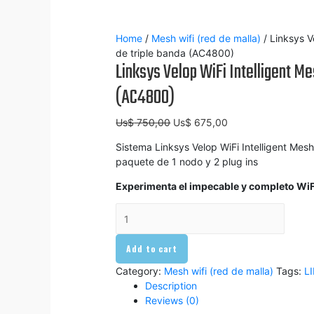
Home
/
Mesh wifi (red de malla)
/ Linksys V
de triple banda (AC4800)
Linksys Velop WiFi Intelligent Me
(AC4800)
Us$
750,00
Us$
675,00
Sistema Linksys Velop WiFi Intelligent Mes
paquete de 1 nodo y 2 plug ins
Experimenta el impecable y completo WiF
Linksys
Velop
WiFi
Add to cart
Intelligent
Mesh
Category:
Mesh wifi (red de malla)
Tags:
L
de
Description
triple
Reviews (0)
banda