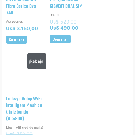
Fibra Óptica Dvp-
GIGABIT DUAL SIM
740
Routers
Us$
520,00
Accesorios
Us$
490,00
Us$
3.150,00
Comprar
Comprar
¡Rebaja!
Linksys Velop WiFi
Intelligent Mesh de
triple banda
(AC4800)
Mesh wifi (red de malla)
Us$
750,00