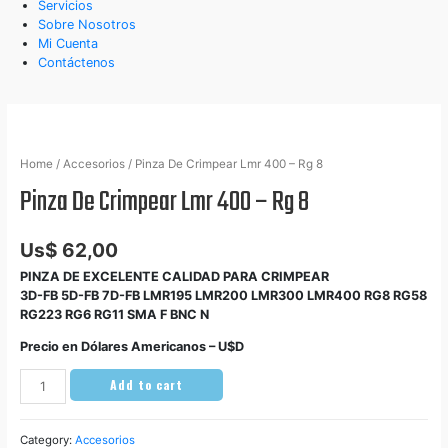
Servicios
Sobre Nosotros
Mi Cuenta
Contáctenos
Home
/
Accesorios
/ Pinza De Crimpear Lmr 400 – Rg 8
Pinza De Crimpear Lmr 400 – Rg 8
Us$
62,00
PINZA DE EXCELENTE CALIDAD PARA CRIMPEAR
3D-FB 5D-FB 7D-FB LMR195 LMR200 LMR300 LMR400 RG8 RG58
RG223 RG6 RG11 SMA F BNC N
Precio en Dólares Americanos – U$D
Pinza
Add to cart
De
Crimpear
Lmr
Category:
Accesorios