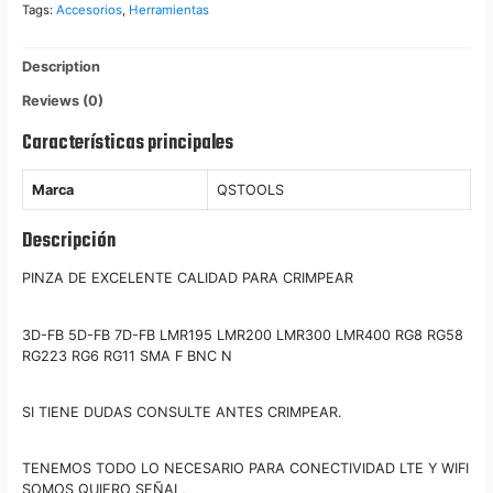
400
Tags:
Accesorios
,
Herramientas
-
Rg
Description
8
quantity
Reviews (0)
Características principales
Marca
QSTOOLS
Descripción
PINZA DE EXCELENTE CALIDAD PARA CRIMPEAR
3D-FB 5D-FB 7D-FB LMR195 LMR200 LMR300 LMR400 RG8 RG58
RG223 RG6 RG11 SMA F BNC N
SI TIENE DUDAS CONSULTE ANTES CRIMPEAR.
TENEMOS TODO LO NECESARIO PARA CONECTIVIDAD LTE Y WIFI
SOMOS QUIERO SEÑAL,