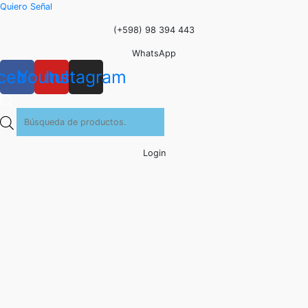
Quiero Señal
(+598) 98 394 443
WhatsApp
cebook
Youtube
Instagram
Búsqueda
de
productos
Login